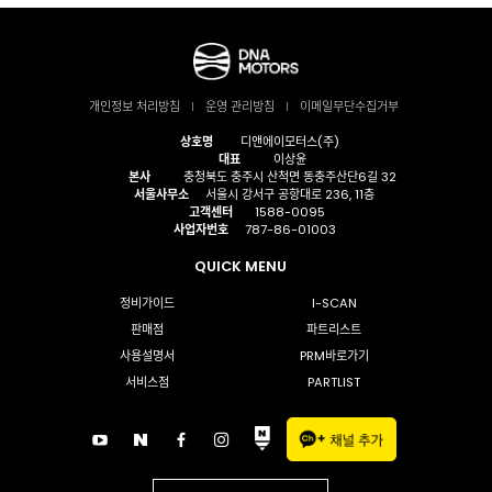
개인정보 처리방침
운영 관리방침
이메일무단수집거부
상호명
디앤에이모터스(주)
대표
이상윤
본사
충청북도 충주시 산척면 동충주산단6길 32
서울사무소
서울시 강서구 공항대로 236, 11층
고객센터
1588-0095
사업자번호
787-86-01003
QUICK MENU
정비가이드
I-SCAN
판매점
파트리스트
사용설명서
PRM바로가기
서비스점
PARTLIST