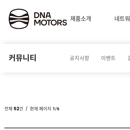
.
제품소개
네트워
커뮤니티
공지사항
이벤트
전체
52
건
/ 현재 페이지
1/6