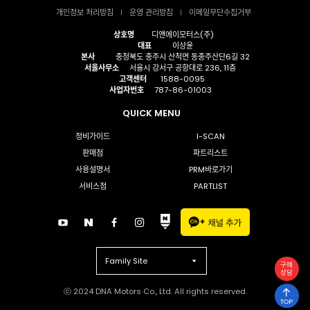
개인정보 처리방침
운영 관리방침
이메일무단수집거부
상호명
디앤에이모터스(주)
대표
이상윤
본사
충청북도 충주시 산척면 동충주산단6길 32
서울사무소
서울시 강서구 공항대로 236, 11층
고객센터
1588-0095
사업자번호
787-86-01003
QUICK MENU
정비가이드
I-SCAN
판매점
파트리스트
사용설명서
PRM바로가기
서비스점
PARTLIST
Family Site
구매
상담
ⓒ 2024 DNA Motors Co., Ltd. All rights reserved.
TOP