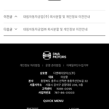
이전글
대림자동차공업(주) 회사분할 및 개인정보 이전안내
다음글
대림자동차공업㈜ 회사분할 및 개인정보 이전안내
개인정보 처리방침
운영 관리방침
이메일무단수집거부
상호명
디앤에이모터스(주)
대표
이상윤
본사
충청북도 충주시 산척면 동충주산단6길 32
서울사무소
서울시 강서구 공항대로 236, 11층
고객센터
1588-0095
사업자번호
787-86-01003
QUICK MENU