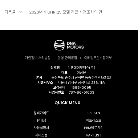
다음글
2023년식 UHR125 모델 리콜 시정조치의 건
개인정보 처리방침
운영 관리방침
이메일무단수집거부
상호명
디앤에이모터스(주)
대표
이상윤
본사
충청북도 충주시 산척면 동충주산단6길 32
서울사무소
서울시 강서구 공항대로 236, 11층
고객센터
1588-0095
사업자번호
787-86-01003
QUICK MENU
정비가이드
I-SCAN
판매점
파트리스트
사용설명서
PRM바로가기
서비스점
PARTLIST