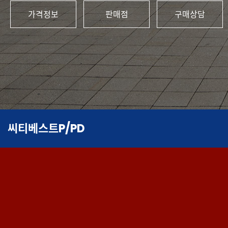
가격정보
판매점
구매상담
씨티베스트P/PD​