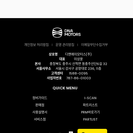
개인정보 처리방침
운영 관리방침
이메일무단수집거부
상호명
디앤에이모터스(주)
대표
이상윤
본사
충청북도 충주시 산척면 동충주산단6길 32
서울사무소
서울시 강서구 공항대로 236, 11층
고객센터
1588-0095
사업자번호
787-86-01003
QUICK MENU
정비가이드
I-SCAN
판매점
파트리스트
사용설명서
PRM바로가기
서비스점
PARTLIST