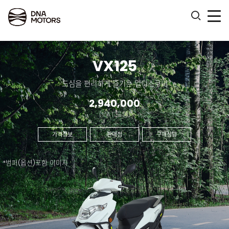
.
VX125
도심을 편리하게 즐기는 멀티스쿠터
2,940,000
(VAT 포함)
가격정보
판매점
구매상담
*범퍼(옵션)포함 이미지