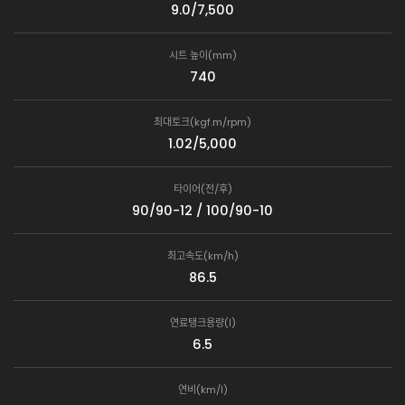
9.0/7,500
시트 높이(mm)
740
최대토크(kgf.m/rpm)
1.02/5,000
타이어(전/후)
90/90-12 / 100/90-10
최고속도(km/h)
86.5
연료탱크용량(ℓ)
6.5
연비(km/ℓ)