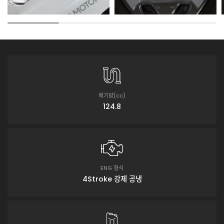
배기량(cc)
124.8
ENG 형식
4Stroke 강제 공냉