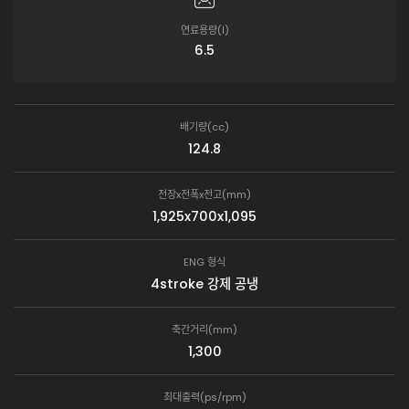
연료용량(ℓ)
6.5
배기량(cc)
124.8
전장x전폭x전고(mm)
1,925x700x1,095
ENG 형식
4stroke 강제 공냉
축간거리(mm)
1,300
최대출력(ps/rpm)