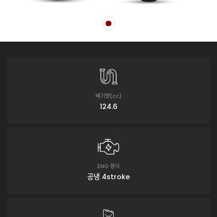
배기량(cc)
124.6
ENG 형식
공냉 4stroke