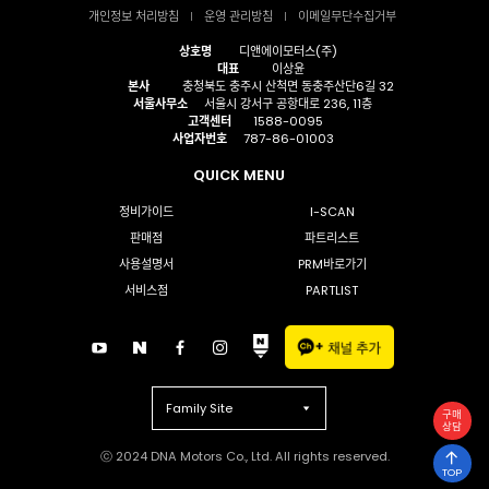
개인정보 처리방침
운영 관리방침
이메일무단수집거부
상호명
디앤에이모터스(주)
대표
이상윤
본사
충청북도 충주시 산척면 동충주산단6길 32
서울사무소
서울시 강서구 공항대로 236, 11층
고객센터
1588-0095
사업자번호
787-86-01003
QUICK MENU
정비가이드
I-SCAN
판매점
파트리스트
사용설명서
PRM바로가기
서비스점
PARTLIST
Family Site
구매
상담
ⓒ 2024 DNA Motors Co., Ltd. All rights reserved.
TOP