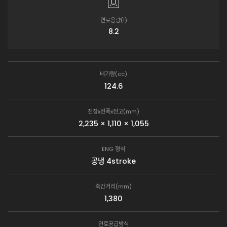
연료용량(ℓ)
8.2
배기량(cc)
124.6
전장x전폭x전고(mm)
2,235 × 1,110 × 1,055
ENG 형식
공냉 4stroke
축간거리(mm)
1,380
연료공급방식