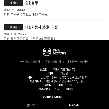
인천삼영
대리점
032-511-3030
인천 부평구 주부토로 36 (부평동)
대림자동차 강진대리점
대리점
061-434-2455
전남 강진군 강진읍 보은로 98 (평동리)
대림오토바이 고흥대리점
대리점
061-835-5333
개인정보 처리방침
운영 관리방침
이메일무단수집거부
전남 고흥군 고흥읍 고흥로 1724 (남계리)
상호명
디앤에이모터스(주)
대표
이상윤
대림목포신안대리점
대리점
본사
충청북도 충주시 산척면 동충주산단6길 32
서울사무소
서울시 강서구 공항대로 236, 11층
061-284-2002
고객센터
1588-0095
전남 목포시 백년대로 271 (상동)
사업자번호
787-86-01003
QUICK MENU
순천
대리점
정비가이드
I-SCAN
061-723-8811