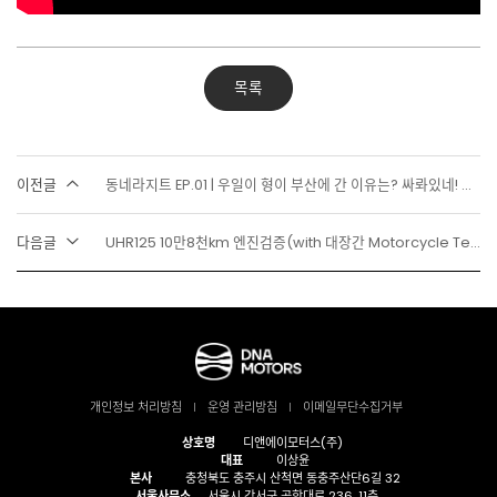
목록
이전글
동네라지트 EP.01 | 우일이 형이 부산에 간 이유는? 싸롸있네! 부산 라이더 모임
다음글
UHR125 10만8천km 엔진검증(with 대장간 Motorcycle Tech)
개인정보 처리방침
운영 관리방침
이메일무단수집거부
상호명
디앤에이모터스(주)
대표
이상윤
본사
충청북도 충주시 산척면 동충주산단6길 32
서울사무소
서울시 강서구 공항대로 236, 11층