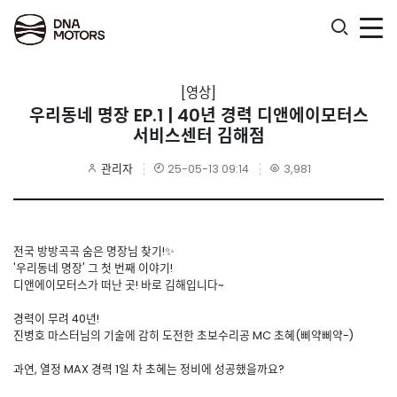
.
[영상]
우리동네 명장 EP.1 | 40년 경력 디앤에이모터스
서비스센터 김해점
관리자
25-05-13 09:14
3,981
전국 방방곡곡 숨은 명장님 찾기!✨
'우리동네 명장' 그 첫 번째 이야기!
디앤에이모터스가 떠난 곳! 바로 김해입니다~
경력이 무려 40년!
진병호 마스터님의 기술에 감히 도전한 초보수리공 MC 초혜(삐약삐약-)
과연, 열정 MAX 경력 1일 차 초혜는 정비에 성공했을까요?