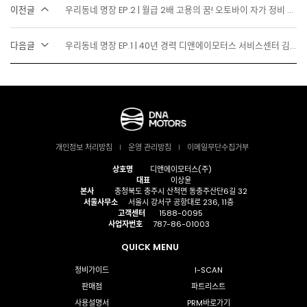
이전글
우리동네 명장 EP.2 | 월급 2배 고용의 꿈! 오토바이 자가 정비 방법으로 실현
다음글
우리동네 명장 EP.1 | 40년 경력 디앤에이모터스 서비스센터 김해점
개인정보 처리방침
운영 관리방침
이메일무단수집거부
상호명
디앤에이모터스(주)
대표
이상윤
본사
충청북도 충주시 산척면 동충주산단6길 32
서울사무소
서울시 강서구 공항대로 236, 11층
고객센터
1588-0095
사업자번호
787-86-01003
QUICK MENU
정비가이드
I-SCAN
판매점
파트리스트
사용설명서
PRM바로가기