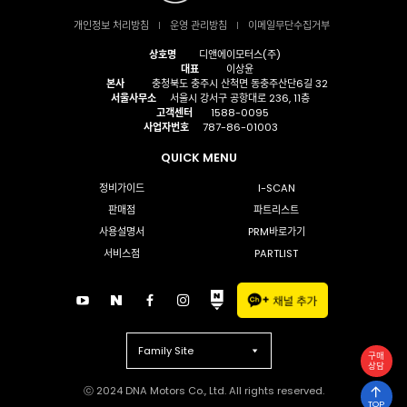
개인정보 처리방침
운영 관리방침
이메일무단수집거부
상호명
디앤에이모터스(주)
대표
이상윤
본사
충청북도 충주시 산척면 동충주산단6길 32
서울사무소
서울시 강서구 공항대로 236, 11층
고객센터
1588-0095
사업자번호
787-86-01003
QUICK MENU
정비가이드
I-SCAN
판매점
파트리스트
사용설명서
PRM바로가기
서비스점
PARTLIST
Family Site
구매
상담
ⓒ 2024 DNA Motors Co., Ltd. All rights reserved.
TOP